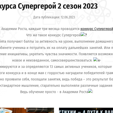
урса Супергерой 2 сезон 2023
Дата публикации: 12.06.2023
 Академии Роста, каждые три месяца проводится
конкурс Супергеро
Что же такое конкурс Супергерой
ята получают баллы за активность на уроке, выполнение домашнего
бинете ученика и потратить их на оплату дальнейших занятий. Или
ние инициативы, укрепить чувства значимости. Появляется возможн
новое и неизведанное, самосовершенствоваться.
уммируются и за определяются 13 самых активных учеников, которые
ги конкурса и в конце мая с гордостью наградили победителей гра
но проявили себя, посещали занятия, ведь победа – это результат 
естандартное мышление, старательно выполняли различные задания
Ведь обучение просто - в Академии Роста