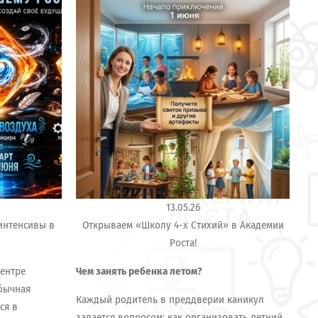
13.05.26
интенсивы в
Открываем «Школу 4-х Стихий» в Академии
Ак
Роста!
центре
Чем занять ребенка летом?
обычная
Каждый родитель в преддверии каникул
ся в
задается вопросом: как организовать летний