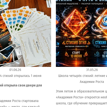
01.06.26
31.05.26
4 стихий открылась 1 июня
Школа четырёх стихий: летние 
Академии Роста
ий открыла свои двери для
Этим летом в образовательном 
«Академия Роста» откроется не
кадемии Роста стартовала
школа, где обучение превращает
хий» — место, где каждый