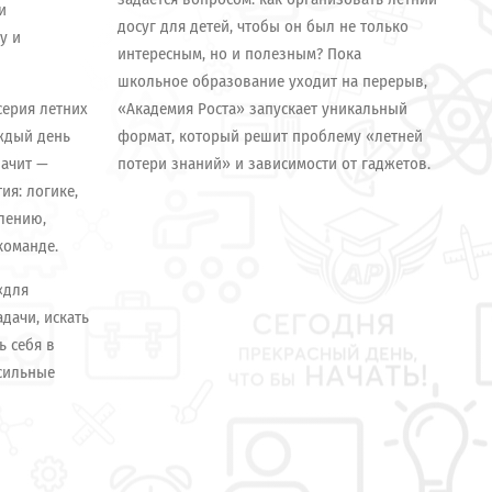
и
досуг для детей, чтобы он был не только
у и
интересным, но и полезным? Пока
школьное образование уходит на перерыв,
серия летних
«Академия Роста» запускает уникальный
ждый день
формат, который решит проблему «летней
начит —
потери знаний» и зависимости от гаджетов.
я: логике,
лению,
команде.
«для
адачи, искать
ь себя в
 сильные